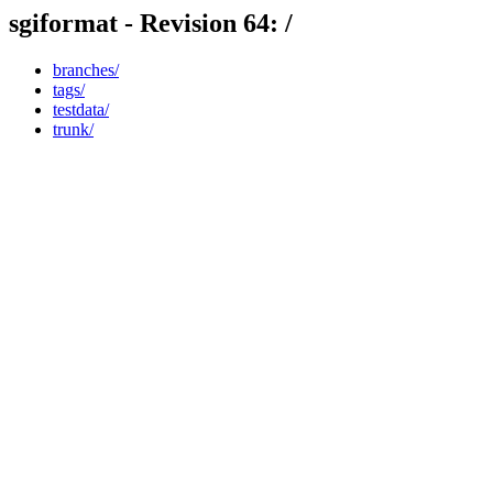
sgiformat - Revision 64: /
branches/
tags/
testdata/
trunk/